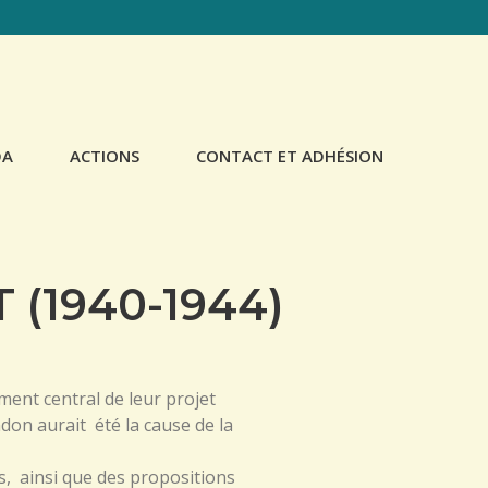
Skip
DA
ACTIONS
CONTACT ET ADHÉSION
to
content
DOCUMENTATION
SCOLAIRES
 (1940-1944)
COMMÉMORATION
lément central de leur projet
don aurait été la cause de la
s, ainsi que des propositions