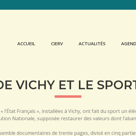
ACCUEIL
CIERV
ACTUALITÉS
AGEN
STATUTS
CONFÉRENCES
CONSEIL
SCOLAIRES
D’ADMINISTRATION
E VICHY ET LE SPORT
PUBLICATIONS
RENCONTRES
« l’État Français », installées à Vichy, ont fait du sport un é
ution Nationale, supposée restaurer des valeurs dont l’aban
semble documentaires de trente pages, divisé en cinq partie