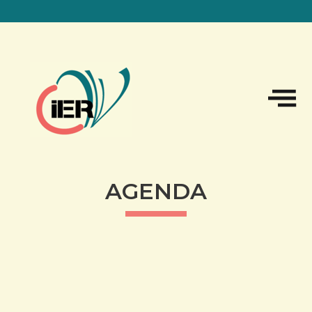
Sk
to
co
AGENDA