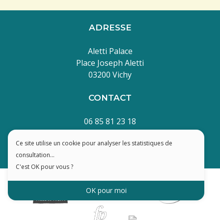
ADRESSE
Aletti Palace
Place Joseph Aletti
03200 Vichy
CONTACT
06 85 81 23 18
contact@cierv-vichy.fr
Ce site utilise un cookie pour analyser les statistiques de
consultation...
Mentions Légales
- Site réalisé par
TUKA
C'est OK pour vous ?
OK pour moi