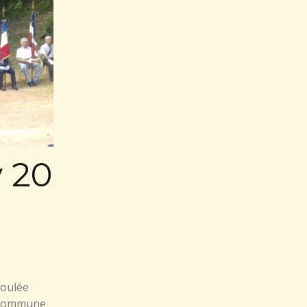
 20
roulée
 (commune