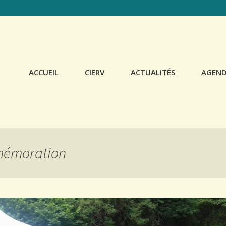
ACCUEIL
CIERV
ACTUALITÉS
AGEN
STATUTS
CONFÉRENCES
CONSEIL
SCOLAIRES
D’ADMINISTRATION
PUBLICATIONS
mémoration
RENCONTRES