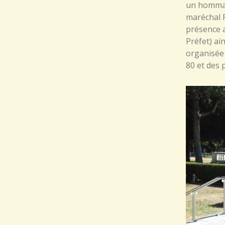
un hommag
maréchal P
présence a
Préfet) ai
organisée 
80 et des 