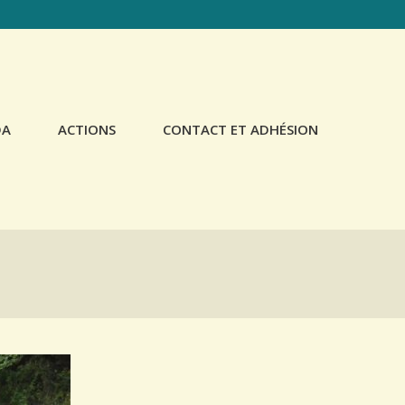
Skip
DA
ACTIONS
CONTACT ET ADHÉSION
to
content
DOCUMENTATION
SCOLAIRES
COMMÉMORATION