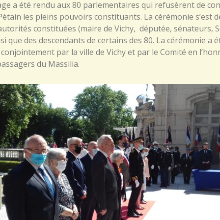
e a été rendu aux 80 parlementaires qui refusèrent de con
étain les pleins pouvoirs constituants. La cérémonie s’est 
utorités constituées (maire de Vichy, députée, sénateurs, 
nsi que des descendants de certains des 80. La cérémonie a é
conjointement par la ville de Vichy et par le Comité en l’ho
passagers du Massilia.