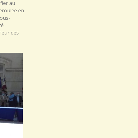
fier au
déroulée en
Sous-
té
nneur des