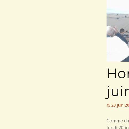
Ho
jui
23 juin 2
Comme cha
lundi 20 